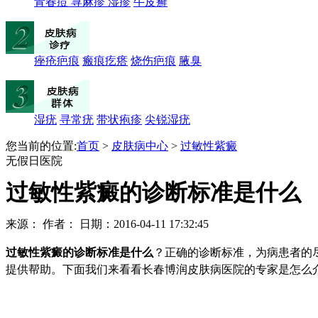
青春痘
荨麻疹
湿疹
牛皮癣
痤疮疤痕
瘢痕疙瘩
烧伤疤痕
腋臭
湿疣
寻常疣
带状疱疹
尖锐湿疣
您当前的位置:
首页
>
皮肤病中心
>
过敏性紫癜
无假日医院
过敏性紫癜的诊断标准是什么
来源：
作者：
日期：2016-04-11 17:32:45
过敏性紫癜的诊断标准是什么
？正确的诊断标准，为病患者的
提供帮助。下面我们来看看长春博润皮肤病医院的专家是怎么