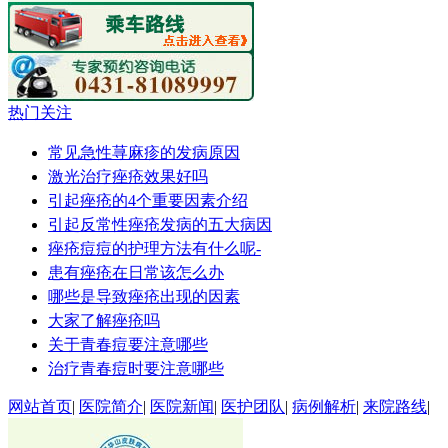
热门关注
常见急性荨麻疹的发病原因
激光治疗痤疮效果好吗
引起痤疮的4个重要因素介绍
引起反常性痤疮发病的五大病因
痤疮痘痘的护理方法有什么呢-
患有痤疮在日常该怎么办
哪些是导致痤疮出现的因素
大家了解痤疮吗
关于青春痘要注意哪些
治疗青春痘时要注意哪些
网站首页
|
医院简介
|
医院新闻
|
医护团队
|
病例解析
|
来院路线
|