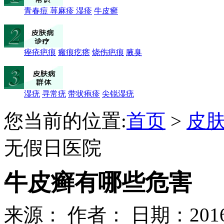
青春痘
荨麻疹
湿疹
牛皮癣
痤疮疤痕
瘢痕疙瘩
烧伤疤痕
腋臭
湿疣
寻常疣
带状疱疹
尖锐湿疣
您当前的位置:
首页
>
皮
无假日医院
牛皮癣有哪些危害
来源：
作者：
日期：2016-0