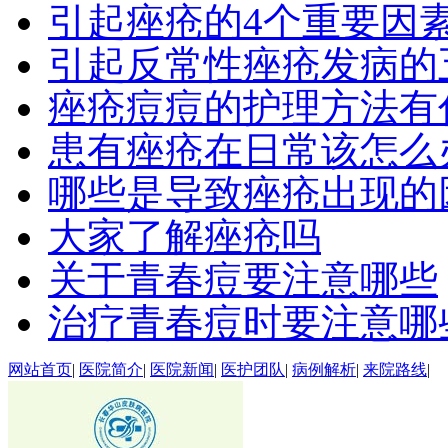
引起痤疮的4个重要因
引起反常性痤疮发病的
痤疮痘痘的护理方法有
患有痤疮在日常该怎么
哪些是导致痤疮出现的
大家了解痤疮吗
关于青春痘要注意哪些
治疗青春痘时要注意哪
网站首页
|
医院简介
|
医院新闻
|
医护团队
|
病例解析
|
来院路线
|