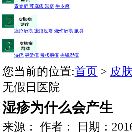
青春痘
荨麻疹
湿疹
牛皮癣
痤疮疤痕
瘢痕疙瘩
烧伤疤痕
腋臭
湿疣
寻常疣
带状疱疹
尖锐湿疣
您当前的位置:
首页
>
皮
无假日医院
湿疹为什么会产生
来源：
作者：
日期：2016-0