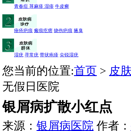
青春痘
荨麻疹
湿疹
牛皮癣
痤疮疤痕
瘢痕疙瘩
烧伤疤痕
腋臭
湿疣
寻常疣
带状疱疹
尖锐湿疣
您当前的位置:
首页
>
皮
无假日医院
银屑病扩散小红点
来源：
银屑病医院
作者：