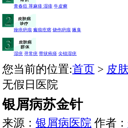
青春痘
荨麻疹
湿疹
牛皮癣
痤疮疤痕
瘢痕疙瘩
烧伤疤痕
腋臭
湿疣
寻常疣
带状疱疹
尖锐湿疣
您当前的位置:
首页
>
皮
无假日医院
银屑病苏金针
来源：
银屑病医院
作者：